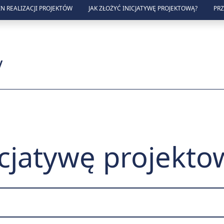
N REALIZACJI PROJEKTÓW
JAK ZŁOŻYĆ INICJATYWĘ PROJEKTOWĄ?
PR
zny w Lublinie
y
nicjatywę projekto