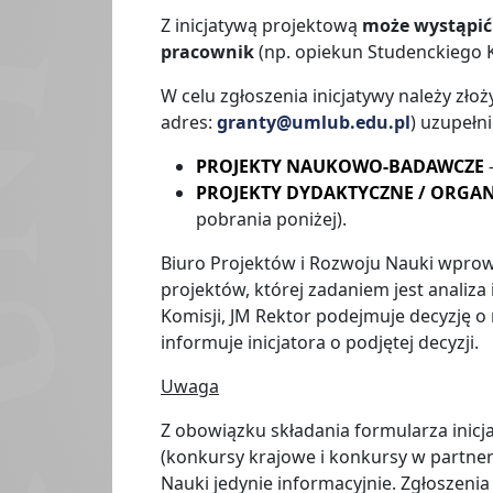
Z inicjatywą projektową
może wystąpić
pracownik
(np. opiekun Studenckiego 
W celu zgłoszenia inicjatywy należy zło
adres:
granty@umlub.edu.pl
) uzupełn
PROJEKTY NAUKOWO-BADAWCZE
PROJEKTY DYDAKTYCZNE / ORGAN
pobrania poniżej).
Biuro Projektów i Rozwoju Nauki wprowad
projektów, której zadaniem jest analiz
Komisji, JM Rektor podejmuje decyzję o 
informuje inicjatora o podjętej decyzji.
Uwaga
Z obowiązku składania formularza inic
(konkursy krajowe i konkursy w partne
Nauki jedynie informacyjnie. Zgłoszeni