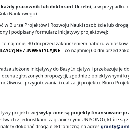
 każdy pracownik lub doktorant Uczelni
, a w przypadku 
Koła Naukowego).
żyć w Biurze Projektów i Rozwoju Nauki (osobiście lub drogą
iony i podpisany formularz inicjatywy projektowej:
- co najmniej 30 dni przed zakończeniem naboru wniosków (
IZACYJNE / INWESTYCYJNE
– co najmniej 60 dni przed za
za złożone inicjatywy do Bazy Inicjatyw i przekazuje je d
a i ocena zgłoszonych propozycji, zgodnie z obiektywnymi k
możliwości przygotowania i realizacji projektu. Biuro Proj
jatywy projektowej
wyłączone
są projekty finansowane p
rstwach z jednostkami zagranicznymi UNISONO), które są z
a należy dokonać drogą elektroniczną na adres
granty@uml