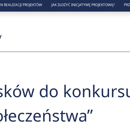
N REALIZACJI PROJEKTÓW
JAK ZŁOŻYĆ INICJATYWĘ PROJEKTOWĄ?
PR
zny w Lublinie
y
sków do konkursu
łeczeństwa”