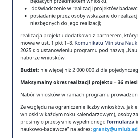
będących przedmiotem wniosku,
doświadczenie w realizacji projektów badawc
posiadanie przez osoby wskazane do realizac
niezbędnych do jego realizacji;
realizacja projektu dodatkowo z partnerem, któr
mowa w ust. 1 pkt 1–8.
Komunikatu Ministra Nauki
2025 r. o ustanowieniu programu pod nazwą „Nauk
naborze wniosków.
Budżet:
nie więcej niż 2 000 000 zł dla pojedyncze
Maksymalny okres realizacji projektu – 36 miesi
Nabór wniosków w ramach programu prowadzony je
Ze względu na ograniczenie liczby wniosków, jaki
wnioski w każdym roku kalendarzowym), osoby z
prosimy o przesyłanie wypełnionego
formularza
i
naukowo-badawcze” na adres:
granty@umlub.ed