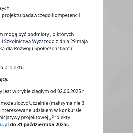
zych,
ji projektu badawczego kompetencji
ym mogą być podmioty , o których
 i Szkolnictwa Wyższego
z dnia 29 maja
a dla Rozwoju Społeczeństwa” i
go projektu
ęcy.
st w trybie ciągłym od 02.06.2025 r.
e może złożyć Uczelnia (maksymalnie 3
ainteresowane udziałem w konkursie
nicjatywy projektowej „Projekty
u.pl
do 31 października 2025r.