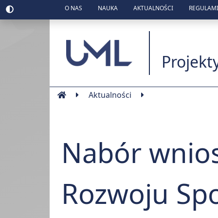
O NAS
NAUKA
AKTUALNOŚCI
REGULAMI
Uniwesytet Medyc
Projekt
Aktualności
Nabór wnio
Rozwoju Spo